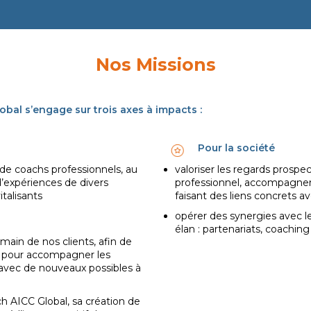
Nos Missions
Global s’engage sur trois axes à impacts :
Pour la société
e coachs professionnels, au
valoriser les regards prospec
d’expériences de divers
professionnel, accompagner 
talisants
faisant des liens concrets av
opérer des synergies avec l
élan : partenariats, coaching
ain de nos clients, afin de
es pour accompagner les
 avec de nouveaux possibles à
h AICC Global, sa création de