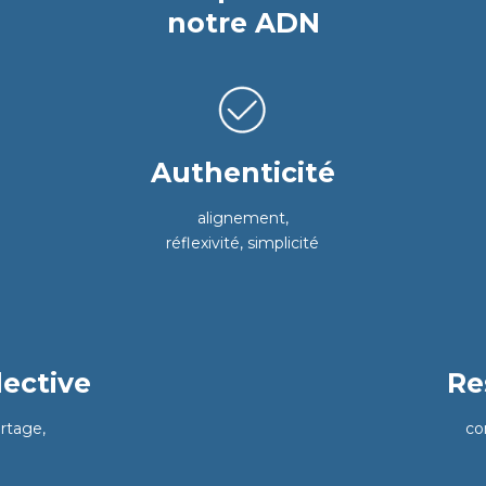
notre ADN
Authenticité
alignement,
réflexivité, simplicité
lective
Re
artage,
co